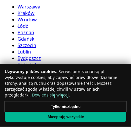
Warszawa
Kraków
Wrocław
Łódź
Poznań
Gdańsk
Szczecin
Lublin
Bydgoszcz
Białystok
Używamy plików cookies.
Serwis biorezonansq.pl
Usługi bioreznansu
wykorzystuje cookies, aby zapewnić prawidłowe działanie
strony, analizę ruchu oraz dopasowanie treści. Możesz
zarządzać zgodą w każdej chwili w ustawieniach
Katowice
przeglądarki.
Dowiedz się więcej
.
Gdynia
Częstochowa
Tylko niezbędne
Radom
Akceptuję wszystkie
Rzeszów
Toruń
Sosnowiec