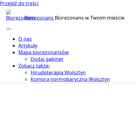
Przejdź do treści
Biorezonans
Biorezonans w Twoim mieście
O nas
Artykuły
Mapa biorezonansów
Dodaj gabinet
Zobacz także:
Hirudoterapia Wolsztyn
Komora normobaryczna Wolsztyn