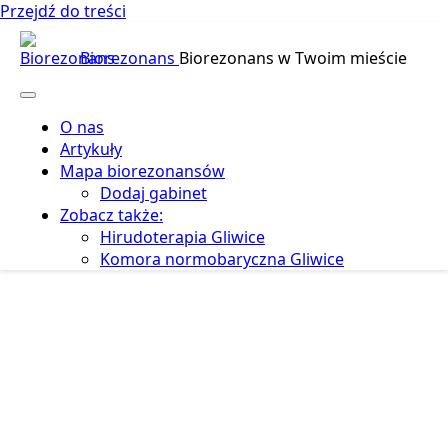
Przejdź do treści
Biorezonans
Biorezonans w Twoim mieście
O nas
Artykuły
Mapa biorezonansów
Dodaj gabinet
Zobacz także:
Hirudoterapia Gliwice
Komora normobaryczna Gliwice