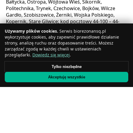
Bałtycka, Ostropa, Wójtowa Wieś, Sikornik,
Politechnika, Trynek, Czechowice, Bojków, Wilcze
Gardło, Szobiszowice, Żerniki, Wojska Polskiego,
Kopernik, Stare Gliwice; kod pocztowy 44-100 – 44-
178, strefa czasowa CET (UTC +1, CEST +2 latem),
Używamy plików cookies.
Serwis biorezonansq.pl
numer kierunkowy 32.
wykorzystuje cookies, aby zapewnić prawidłowe działanie
strony, analizę ruchu oraz dopasowanie treści. Możesz
Wyświetlenia: 3
zarządzać zgodą w każdej chwili w ustawieniach
Waluta:
PLN
przeglądarki.
Dowiedz się więcej
.
Metody płatności:
BLIK, gotówka, karta płatnicza
‹ Gierałtowice
Tylko niezbędne
Imielin ›
Akceptuję wszystkie
Biorezonans
Warszawa
Kraków
Wrocław
Łódź
Poznań
Gdańsk