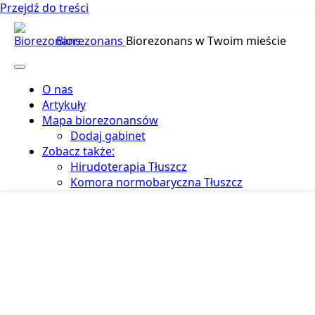
Przejdź do treści
Biorezonans
Biorezonans w Twoim mieście
O nas
Artykuły
Mapa biorezonansów
Dodaj gabinet
Zobacz także:
Hirudoterapia Tłuszcz
Komora normobaryczna Tłuszcz