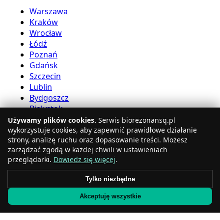
Warszawa
Kraków
Wrocław
Łódź
Poznań
Gdańsk
Szczecin
Lublin
Bydgoszcz
Białystok
Używamy plików cookies.
Serwis biorezonansq.pl
Usługi bioreznansu
wykorzystuje cookies, aby zapewnić prawidłowe działanie
strony, analizę ruchu oraz dopasowanie treści. Możesz
zarządzać zgodą w każdej chwili w ustawieniach
Katowice
przeglądarki.
Dowiedz się więcej
.
Gdynia
Częstochowa
Tylko niezbędne
Radom
Akceptuję wszystkie
Rzeszów
Toruń
Sosnowiec