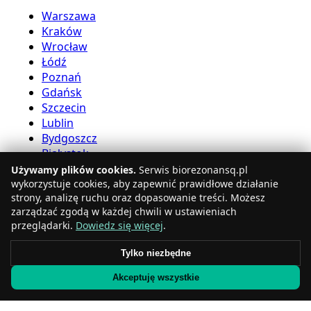
Warszawa
Kraków
Wrocław
Łódź
Poznań
Gdańsk
Szczecin
Lublin
Bydgoszcz
Białystok
Używamy plików cookies.
Serwis biorezonansq.pl
Usługi bioreznansu
wykorzystuje cookies, aby zapewnić prawidłowe działanie
strony, analizę ruchu oraz dopasowanie treści. Możesz
zarządzać zgodą w każdej chwili w ustawieniach
Katowice
przeglądarki.
Dowiedz się więcej
.
Gdynia
Częstochowa
Tylko niezbędne
Radom
Akceptuję wszystkie
Rzeszów
Toruń
Sosnowiec