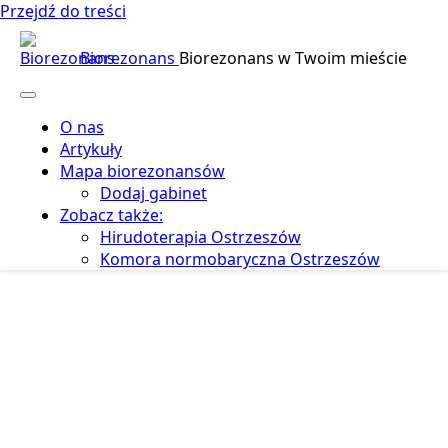
Przejdź do treści
Biorezonans
Biorezonans w Twoim mieście
O nas
Artykuły
Mapa biorezonansów
Dodaj gabinet
Zobacz także:
Hirudoterapia Ostrzeszów
Komora normobaryczna Ostrzeszów