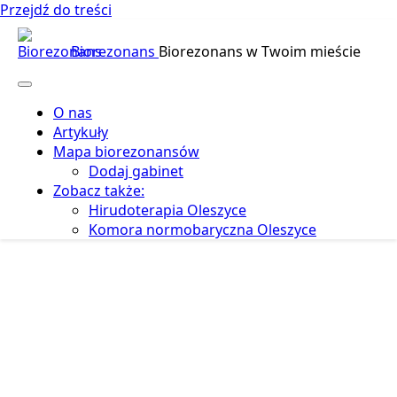
Przejdź do treści
Biorezonans
Biorezonans w Twoim mieście
O nas
Artykuły
Mapa biorezonansów
Dodaj gabinet
Zobacz także:
Hirudoterapia Oleszyce
Komora normobaryczna Oleszyce