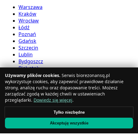
Warszawa
Kraków
Wrocław
Łódź
Poznań
Gdańsk
Szczecin
Lublin
Bydgoszcz
Białystok
Używamy plików cookies.
Serwis biorezonansq.pl
Usługi bioreznansu
wykorzystuje cookies, aby zapewnić prawidłowe działanie
strony, analizę ruchu oraz dopasowanie treści. Możesz
zarządzać zgodą w każdej chwili w ustawieniach
Katowice
przeglądarki.
Dowiedz się więcej
.
Gdynia
Częstochowa
Tylko niezbędne
Radom
Akceptuję wszystkie
Rzeszów
Toruń
Sosnowiec