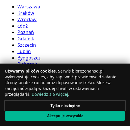
Warszawa
Kraków
Wrocław
Łódź
Poznań
Gdańsk
Szczecin
Lublin
Bydgoszcz
Białystok
Używamy plików cookies.
Serwis biorezonansq.pl
Usługi bioreznansu
wykorzystuje cookies, aby zapewnić prawidłowe działanie
strony, analizę ruchu oraz dopasowanie treści. Możesz
zarządzać zgodą w każdej chwili w ustawieniach
Katowice
przeglądarki.
Dowiedz się więcej
.
Gdynia
Częstochowa
Tylko niezbędne
Radom
Akceptuję wszystkie
Rzeszów
Toruń
Sosnowiec