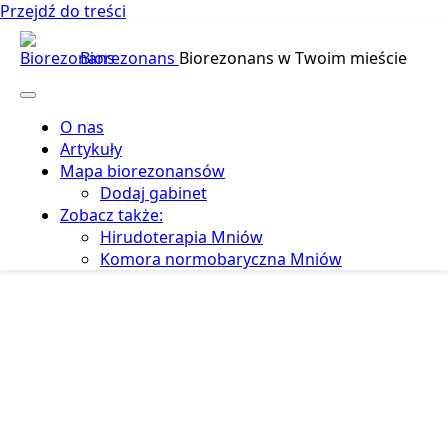
Przejdź do treści
Biorezonans
Biorezonans w Twoim mieście
O nas
Artykuły
Mapa biorezonansów
Dodaj gabinet
Zobacz także:
Hirudoterapia Mniów
Komora normobaryczna Mniów