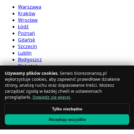
Warszawa
Kraków
Wrocław
Łódź
Poznań
Gdańsk
Szczecin
Lublin
Bydgoszcz
Białystok
Używamy plików cookies.
Serwis biorezonansq.pl
Usługi bioreznansu
wykorzystuje cookies, aby zapewnić prawidłowe działanie
strony, analizę ruchu oraz dopasowanie treści. Możesz
zarządzać zgodą w każdej chwili w ustawieniach
Katowice
przeglądarki.
Dowiedz się więcej
.
Gdynia
Częstochowa
Tylko niezbędne
Radom
Akceptuję wszystkie
Rzeszów
Toruń
Sosnowiec