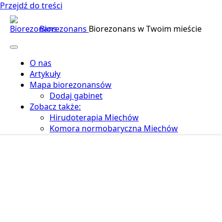
Przejdź do treści
Biorezonans
Biorezonans w Twoim mieście
O nas
Artykuły
Mapa biorezonansów
Dodaj gabinet
Zobacz także:
Hirudoterapia Miechów
Komora normobaryczna Miechów