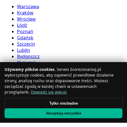
Warszawa
Kraków
Wrocław
Łódź
Poznań
Gdańsk
Szczecin
Lublin
Bydgoszcz
Białystok
Używamy plików cookies.
Serwis biorezonansq.pl
Usługi bioreznansu
wykorzystuje cookies, aby zapewnić prawidłowe działanie
strony, analizę ruchu oraz dopasowanie treści. Możesz
zarządzać zgodą w każdej chwili w ustawieniach
Katowice
przeglądarki.
Dowiedz się więcej
.
Gdynia
Częstochowa
Tylko niezbędne
Radom
Akceptuję wszystkie
Rzeszów
Toruń
Sosnowiec