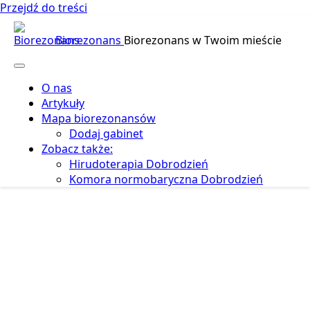
Przejdź do treści
Biorezonans
Biorezonans w Twoim mieście
O nas
Artykuły
Mapa biorezonansów
Dodaj gabinet
Zobacz także:
Hirudoterapia Dobrodzień
Komora normobaryczna Dobrodzień