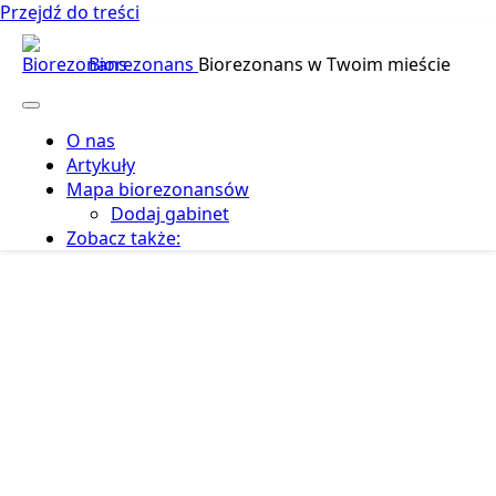
Przejdź do treści
Biorezonans
Biorezonans w Twoim mieście
O nas
Artykuły
Mapa biorezonansów
Dodaj gabinet
Zobacz także: