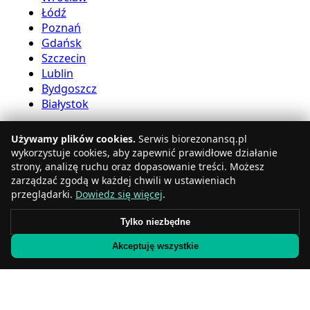
Łódź
Poznań
Gdańsk
Szczecin
Lublin
Bydgoszcz
Białystok
Usługi bioreznansu
Używamy plików cookies.
Serwis biorezonansq.pl
wykorzystuje cookies, aby zapewnić prawidłowe działanie
strony, analizę ruchu oraz dopasowanie treści. Możesz
Katowice
zarządzać zgodą w każdej chwili w ustawieniach
Gdynia
przeglądarki.
Dowiedz się więcej
.
Częstochowa
Radom
Tylko niezbędne
Rzeszów
Toruń
Akceptuję wszystkie
Sosnowiec
Kielce
Gliwice
Olsztyn