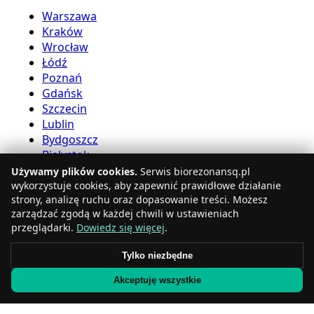
Warszawa
Kraków
Wrocław
Łódź
Poznań
Gdańsk
Szczecin
Lublin
Bydgoszcz
Białystok
Używamy plików cookies.
Serwis biorezonansq.pl
Usługi bioreznansu
wykorzystuje cookies, aby zapewnić prawidłowe działanie
strony, analizę ruchu oraz dopasowanie treści. Możesz
zarządzać zgodą w każdej chwili w ustawieniach
Katowice
przeglądarki.
Dowiedz się więcej
.
Gdynia
Częstochowa
Tylko niezbędne
Radom
Akceptuję wszystkie
Rzeszów
Toruń
Sosnowiec