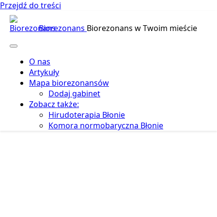
Przejdź do treści
Biorezonans
Biorezonans w Twoim mieście
O nas
Artykuły
Mapa biorezonansów
Dodaj gabinet
Zobacz także:
Hirudoterapia Błonie
Komora normobaryczna Błonie