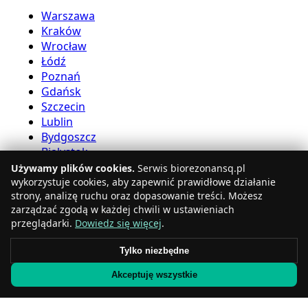
Warszawa
Kraków
Wrocław
Łódź
Poznań
Gdańsk
Szczecin
Lublin
Bydgoszcz
Białystok
Używamy plików cookies.
Serwis biorezonansq.pl
Usługi bioreznansu
wykorzystuje cookies, aby zapewnić prawidłowe działanie
strony, analizę ruchu oraz dopasowanie treści. Możesz
zarządzać zgodą w każdej chwili w ustawieniach
Katowice
przeglądarki.
Dowiedz się więcej
.
Gdynia
Częstochowa
Tylko niezbędne
Radom
Akceptuję wszystkie
Rzeszów
Toruń
Sosnowiec