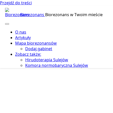
Przejdź do treści
Biorezonans
Biorezonans w Twoim mieście
O nas
Artykuły
Mapa biorezonansów
Dodaj gabinet
Zobacz także:
Hirudoterapia Sulejów
Komora normobaryczna Sulejów