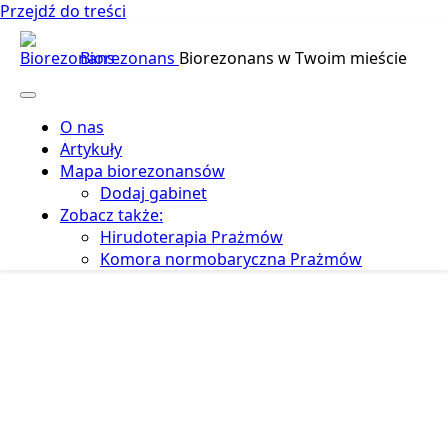
Przejdź do treści
Biorezonans
Biorezonans w Twoim mieście
O nas
Artykuły
Mapa biorezonansów
Dodaj gabinet
Zobacz także:
Hirudoterapia Prażmów
Komora normobaryczna Prażmów