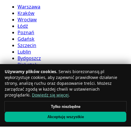
Warszawa
Kraków
Wrocław
Łódź
Poznań
Gdańsk
Szczecin
Lublin
Bydgoszcz
Białystok
Używamy plików cookies.
Serwis biorezonansq.pl
Usługi bioreznansu
wykorzystuje cookies, aby zapewnić prawidłowe działanie
strony, analizę ruchu oraz dopasowanie treści. Możesz
zarządzać zgodą w każdej chwili w ustawieniach
Katowice
przeglądarki.
Dowiedz się więcej
.
Gdynia
Częstochowa
Tylko niezbędne
Radom
Akceptuję wszystkie
Rzeszów
Toruń
Sosnowiec