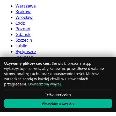
Warszawa
Kraków
Wrocław
Łódź
Poznań
Gdańsk
Szczecin
Lublin
Bydgoszcz
Białystok
Używamy plików cookies.
Serwis biorezonansq.pl
Usługi bioreznansu
wykorzystuje cookies, aby zapewnić prawidłowe działanie
strony, analizę ruchu oraz dopasowanie treści. Możesz
zarządzać zgodą w każdej chwili w ustawieniach
Katowice
przeglądarki.
Dowiedz się więcej
.
Gdynia
Częstochowa
Tylko niezbędne
Radom
Akceptuję wszystkie
Rzeszów
Toruń
Sosnowiec